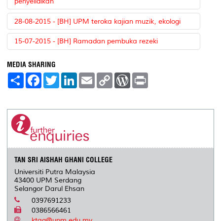
penyelidikan
28-08-2015 - [BH] UPM teroka kajian muzik, ekologi
15-07-2015 - [BH] Ramadan pembuka rezeki
MEDIA SHARING
S
F
T
L
E
C
W
P
h
a
w
i
m
o
o
r
a
c
i
n
a
p
r
i
r
e
t
k
i
y
d
n
e
b
t
e
l
L
P
t
o
e
d
i
r
o
r
I
n
e
k
n
k
s
s
TAN SRI AISHAH GHANI COLLEGE
Universiti Putra Malaysia
43400 UPM Serdang
Selangor Darul Ehsan
0397691233
0386566461
ktag@upm.edu.my