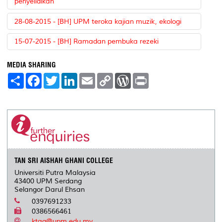
penyelidikan
28-08-2015 - [BH] UPM teroka kajian muzik, ekologi
15-07-2015 - [BH] Ramadan pembuka rezeki
MEDIA SHARING
S
F
T
L
E
C
W
P
h
a
w
i
m
o
o
r
a
c
i
n
a
p
r
i
r
e
t
k
i
y
d
n
e
b
t
e
l
L
P
t
o
e
d
i
r
o
r
I
n
e
k
n
k
s
s
TAN SRI AISHAH GHANI COLLEGE
Universiti Putra Malaysia
43400 UPM Serdang
Selangor Darul Ehsan
0397691233
0386566461
ktag@upm.edu.my