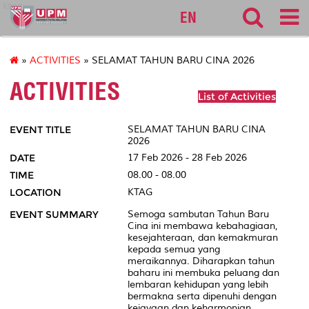
ktag
EN
»
ACTIVITIES
» SELAMAT TAHUN BARU CINA 2026
ACTIVITIES
List of Activities
EVENT TITLE
SELAMAT TAHUN BARU CINA
2026
DATE
17 Feb 2026 - 28 Feb 2026
TIME
08.00 - 08.00
LOCATION
KTAG
EVENT SUMMARY
Semoga sambutan Tahun Baru
Cina ini membawa kebahagiaan,
kesejahteraan, dan kemakmuran
kepada semua yang
meraikannya. Diharapkan tahun
baharu ini membuka peluang dan
lembaran kehidupan yang lebih
bermakna serta dipenuhi dengan
kejayaan dan keharmonian